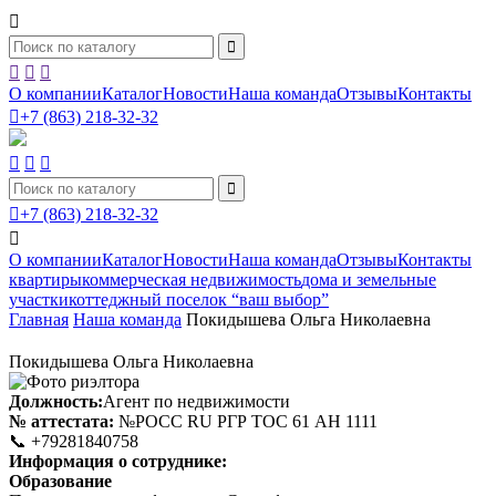





О компании
Каталог
Новости
Наша команда
Отзывы
Контакты

+7 (863) 218-32-32





+7 (863) 218-32-32

О компании
Каталог
Новости
Наша команда
Отзывы
Контакты
квартиры
коммерческая недвижимость
дома и земельные
участки
коттеджный поселок “ваш выбор”
Главная
Наша команда
Покидышева Ольга Николаевна
Покидышева Ольга Николаевна
Должность:
Агент по недвижимости
№ аттестата:
№РОСС RU РГР ТОС 61 АН 1111
📞
+79281840758
Информация о сотруднике:
Образование