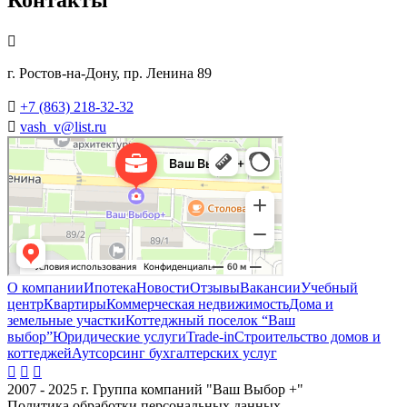
Контакты

г. Ростов-на-Дону, пр. Ленина 89

+7 (863) 218-32-32

vash_v@list.ru
О компании
Ипотека
Новости
Отзывы
Вакансии
Учебный
центр
Квартиры
Коммерческая недвижимость
Дома и
земельные участки
Коттеджный поселок “Ваш
выбор”
Юридические услуги
Trade-in
Cтроительство домов и
коттеджей
Аутсорсинг бухгалтерских услуг



2007 - 2025 г. Группа компаний "Ваш Выбор +"
Политика обработки персональных данных